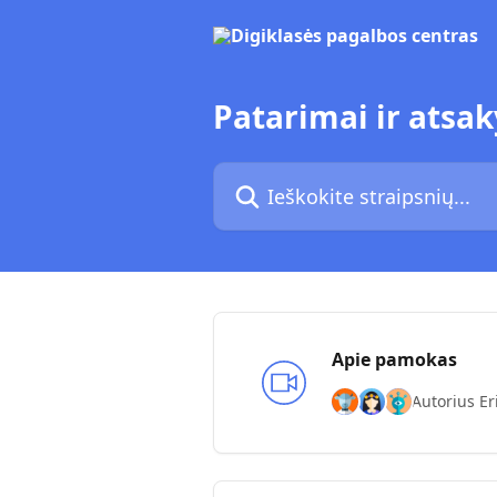
Pereiti prie pagrindinio turinio
Patarimai ir atsa
Ieškokite straipsnių...
Apie pamokas
Autorius Eri