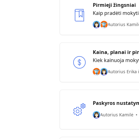
Pirmieji žingsniai
Kaip pradėti mokyti
Autorius Kamilė
Kaina, planai ir p
Kiek kainuoja mokyt
Autorius Erika 
Paskyros nustaty
Autorius Kamilė