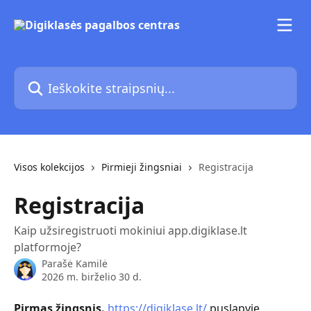
Pereiti prie pagrindinio turinio
Ieškokite straipsnių...
Visos kolekcijos
Pirmieji žingsniai
Registracija
Registracija
Kaip užsiregistruoti mokiniui app.digiklase.lt
platformoje?
Parašė
Kamilė
2026 m. birželio 30 d.
Pirmas žingsnis.
https://digiklase.lt/
 puslapyje 