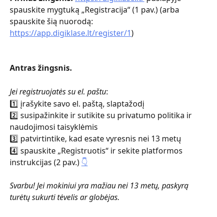
spauskite mygtuką „Registracija“ (1 pav.) (arba 
spauskite šią nuorodą: 
https://app.digiklase.lt/register/1
) 
Antras žingsnis. 
Jei registruojatės su el. paštu
:
1️⃣ įrašykite savo el. paštą, slaptažodį
2️⃣ susipažinkite ir sutikite su privatumo politika ir 
naudojimosi taisyklėmis
3️⃣ patvirtintike, kad esate vyresnis nei 13 metų
4️⃣ spauskite „Registruotis“ ir sekite platformos 
instrukcijas (2 pav.) 
👇
Svarbu! Jei mokiniui yra mažiau nei 13 metų, paskyrą 
turėtų sukurti tėvelis ar globėjas.