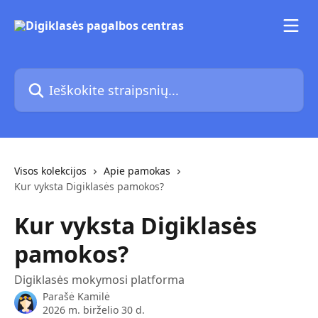
Pereiti prie pagrindinio turinio
Ieškokite straipsnių...
Visos kolekcijos
Apie pamokas
Kur vyksta Digiklasės pamokos?
Kur vyksta Digiklasės
pamokos?
Digiklasės mokymosi platforma
Parašė
Kamilė
2026 m. birželio 30 d.