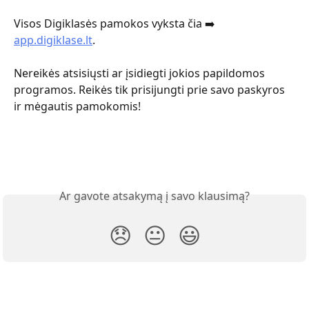
Visos Digiklasės pamokos vyksta čia ➡️ 
app.digiklase.lt
.
Nereikės atsisiųsti ar įsidiegti jokios papildomos 
programos. Reikės tik prisijungti prie savo paskyros 
ir mėgautis pamokomis!
Ar gavote atsakymą į savo klausimą?
😞
😐
😃