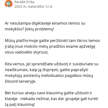
Parašė
Erika
2023 m. balandžio 12 d.
Ar nesutampa digiklasėje einamos temos su 
mokyklos? Jokių problemų!
Mūsų platformoje galite peržiūrėti tam tikros temos 
įrašą (nuo mokslo metų pradžios esame apžvelgę 
visus vadovėlio skyrius). 
Kita vertus, jei sprendžiate užduotį ir susiduriate su 
neaiškumais, kaip ją išspręsti, galite paprašyti 
mokytojų asistentų individualios pagalbos mūsų 
Discord
 serveryje.
Bet kuriuo atveju savo klausimą galite užduoti ir 
klasėje - niekada nežinai, kas dar grupėje gali turėti 
tą patį klausimą!