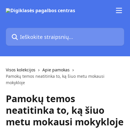
Pereiti prie pagrindinio turinio
Ieškokite straipsnių...
Visos kolekcijos
Apie pamokas
Pamokų temos neatitinka to, ką šiuo metu mokausi
mokykloje
Pamokų temos
neatitinka to, ką šiuo
metu mokausi mokykloje