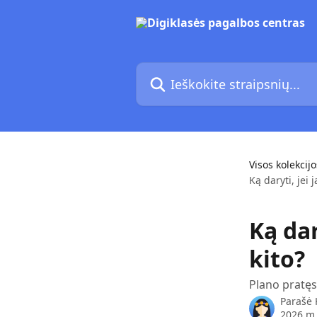
Pereiti prie pagrindinio turinio
Ieškokite straipsnių...
Visos kolekcijo
Ką daryti, jei 
Ką dar
kito?
Plano pratęs
Parašė
2026 m.