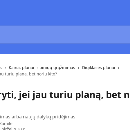
s
Kaina, planai ir pinigų grąžinimas
Digiklasės planai
jau turiu planą, bet noriu kito?
yti, jei jau turiu planą, bet 
imas arba naujų dalykų pridėjimas
Kamilė
 birželio 30 d.