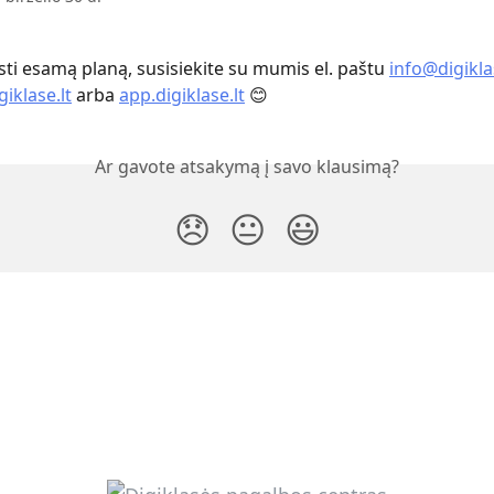
sti esamą planą, susisiekite su mumis el. paštu 
info@digikla
giklase.lt
 arba 
app.digiklase.lt
 😊 
Ar gavote atsakymą į savo klausimą?
😞
😐
😃