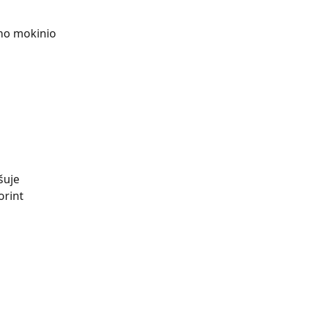
no mokinio 
šuje 
rint 