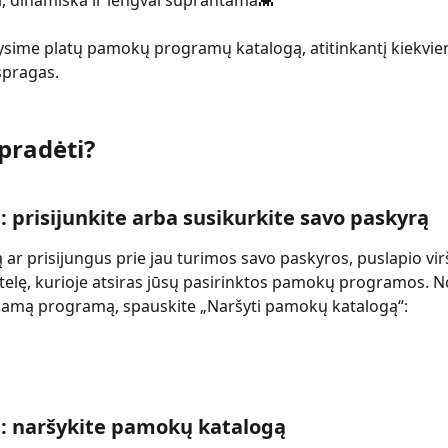
i, dinamiška ir lengvai suprantama👾
lysime platų pamokų programų katalogą, atitinkantį kiekvie
spragas.
pradėti?
s: prisijunkite arba susikurkite savo paskyrą
ą ar prisijungus prie jau turimos savo paskyros, puslapio vir
telę, kurioje atsiras jūsų pasirinktos pamokų programos. No
nkamą programą, spauskite „Naršyti pamokų katalogą“:
s: naršykite pamokų katalogą