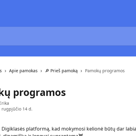
s
Apie pamokas
🔎 Prieš pamoką
Pamokų programos
kų programos
Erika
 rugpjūčio 14 d.
Digiklasės platformą, kad mokymosi kelionė būtų dar labi