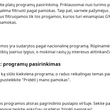
ite platų programų pasirinkimą. Priklausomai nuo turimo p
lima filtruoti pagal pamokas. Taip pat, varnele pažymėjus
s filtruojamos tik tos progamos, kurios turi einamąsias GY
 pamokas. 
amos yra sudarytos pagal nacionalinę programą. Rūpinamės
ktų įvairius lygius, o mokiniai rastų jų interesus atitinkanč
s: programų pasirinkimas
, ką siūlo kiekviena programa, o radus reikalingas temas p
spustelėkite "Pridėti į mano pamokas".
os programos atsiras pagrindinio puslapio viršuje. Sekite 
lengvai tęskite anksčiau pradėtas žiūrėti pamokas!