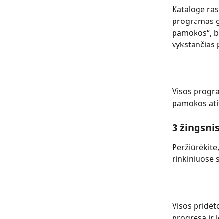
Kataloge ras
programas ga
pamokos“, bu
vykstančias
Visos progr
pamokos atiti
3 žingsni
Peržiūrėkite
rinkiniuose 
Visos pridėt
progresą ir 