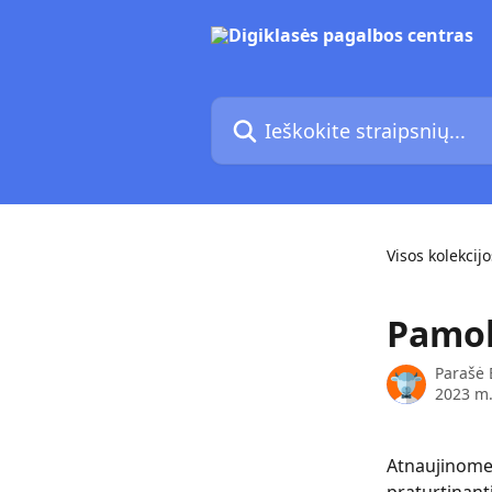
Pereiti prie pagrindinio turinio
Ieškokite straipsnių...
Visos kolekcijo
Pamo
Parašė
2023 m.
Atnaujinome 