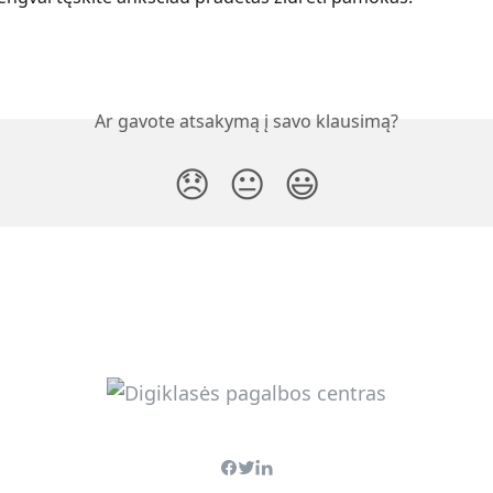
Ar gavote atsakymą į savo klausimą?
😞
😐
😃