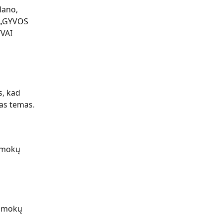
lano, 
 „GYVOS 
VAI 
, kad 
ias temas.
amokų 
pamokų 