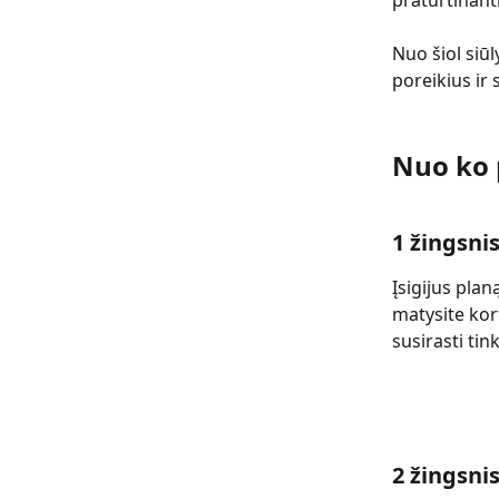
praturtinant
Nuo šiol siū
poreikius ir 
Nuo ko 
1 žingsni
Įsigijus plan
matysite kor
susirasti ti
2 žingsni